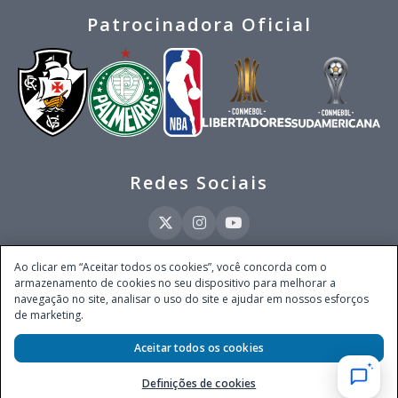
Patrocinadora Oficial
Redes Sociais
Ao clicar em “Aceitar todos os cookies”, você concorda com o
armazenamento de cookies no seu dispositivo para melhorar a
Este site é operado pela Ventmear Brasil LTDA (CNPJ 52.868.380/0001-84), com
navegação no site, analisar o uso do site e ajudar em nossos esforços
endereço na Avenida Brigadeiro Faria Lima, nº 4.055, 3º andar, Itaim Bibi, no
de marketing.
Município de São Paulo, Estado de São Paulo, CEP 04538-133, Brasil - empresa
autorizada a operar apostas de quota fixa em todo território nacional pela
Secretaria de Prêmios e Apostas do Ministério da Fazenda, conforme Portaria nº
Aceitar todos os cookies
247, de 07.02.2025, publicada no DOU em 11.2.2025.
Definições de cookies