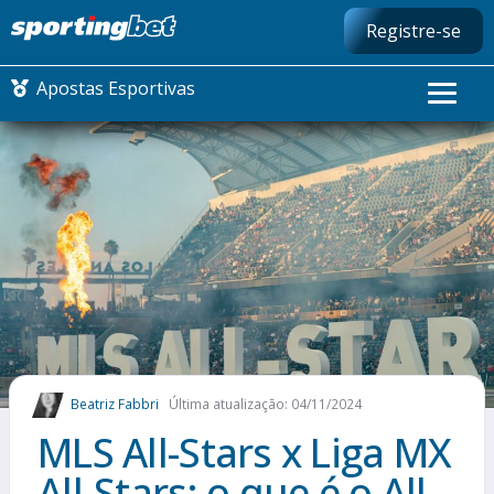
Registre-se
Apostas Esportivas
CONMEBOL LIBERTADORES
FUTEBOL NACIONAL
FUTEBOL INTERNACIONAL
COMO APOSTAR
Beatriz Fabbri
Última atualização: 04/11/2024
MAIS ESPORTES
MLS All-Stars x Liga MX
All-Stars: o que é o All-