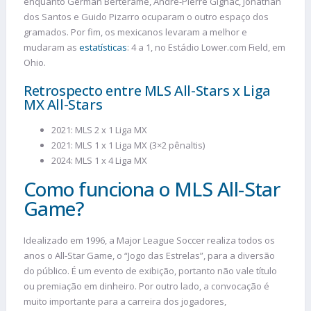
enquanto Germán Berterame, André-Pierre Gignac, Jonathan
dos Santos e Guido Pizarro ocuparam o outro espaço dos
gramados. Por fim, os mexicanos levaram a melhor e
mudaram as
estatísticas
: 4 a 1, no Estádio Lower.com Field, em
Ohio.
Retrospecto entre ​​​MLS All-Stars x Liga
MX All-Stars
2021: MLS 2 x 1 Liga MX
2021: MLS 1 x 1 Liga MX (3×2 pênaltis)
2024: MLS 1 x 4 Liga MX
Como funciona o MLS All-Star
Game?
Idealizado em 1996, a Major League Soccer realiza todos os
anos o All-Star Game, o “Jogo das Estrelas”, para a diversão
do público. É um evento de exibição, portanto não vale título
ou premiação em dinheiro. Por outro lado, a convocação é
muito importante para a carreira dos jogadores,