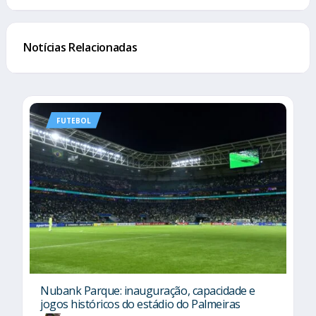
Notícias Relacionadas
FUTEBOL
Nubank Parque: inauguração, capacidade e
jogos históricos do estádio do Palmeiras