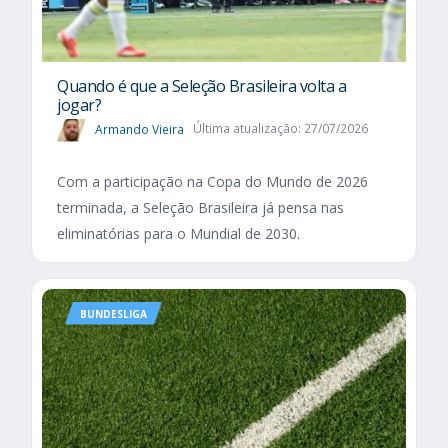
Quando é que a Seleção Brasileira volta a
jogar?
Armando Vieira
Última atualização: 27/07/2026
Com a participação na Copa do Mundo de 2026
terminada, a Seleção Brasileira já pensa nas
eliminatórias para o Mundial de 2030.
BUNDESLIGA