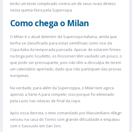
terão um teste complicado contra um de seus rivais diretos
nesta quinta-feira pela Supercopa.
Como chega o Milan
O Milan é o atual detentor da Supercopa Italiana, ainda que
tenha se classificado para estas semifinais como vice da
Copa Italia da temporada passada. Apesar de estarem firmes
na briga pelo Scudetto, os Rossoneri têm vacilado um pouco, o
que pode ser preocupante, pois não têm a desculpa de terem
um calendário apertado, dado que não participam das provas
europeias.
Na verdade, para além da Supercoppa, o Milan tem agora
apenas a Serie A para competir, isso porque foi eliminado
pela Lazio nas oitavas de final da copa.
Após essa derrota, o time comandado por Massimiliano Allegri
venceu na casa do Torino com grande dificuldade e empatou
com o Sassuolo em San Siro.