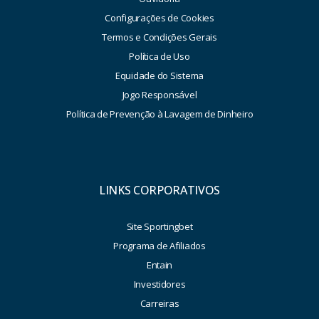
Configurações de Cookies
Termos e Condições Gerais
Política de Uso
Equidade do Sistema
Jogo Responsável
Política de Prevenção à Lavagem de Dinheiro
LINKS CORPORATIVOS
Site Sportingbet
Programa de Afiliados
Entain
Investidores
Carreiras