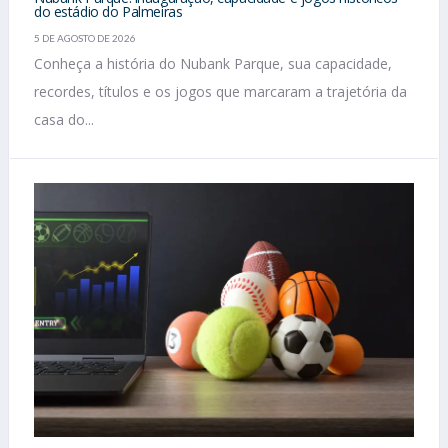
do estádio do Palmeiras
5 DE AGOSTO DE 2026
Conheça a história do Nubank Parque, sua capacidade,
recordes, títulos e os jogos que marcaram a trajetória da
casa do...