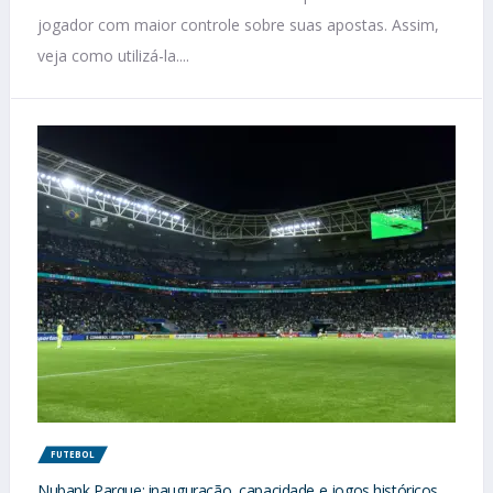
jogador com maior controle sobre suas apostas. Assim,
veja como utilizá-la....
FUTEBOL
Nubank Parque: inauguração, capacidade e jogos históricos