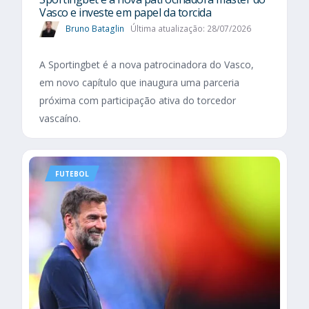
Vasco e investe em papel da torcida
Bruno Bataglin
Última atualização: 28/07/2026
A Sportingbet é a nova patrocinadora do Vasco,
em novo capítulo que inaugura uma parceria
próxima com participação ativa do torcedor
vascaíno.
FUTEBOL