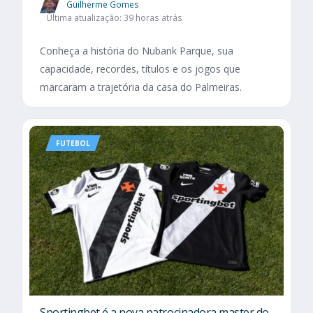
Guilherme Gomes
Última atualização: 39 horas atrás
Conheça a história do Nubank Parque, sua
capacidade, recordes, títulos e os jogos que
marcaram a trajetória da casa do Palmeiras.
FUTEBOL
Sportingbet é a nova patrocinadora master do