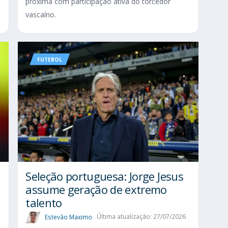
próxima com participação ativa do torcedor
vascaíno.
FUTEBOL
Seleção portuguesa: Jorge Jesus
assume geração de extremo
talento
Estevão Maximo
Última atualização: 27/07/2026