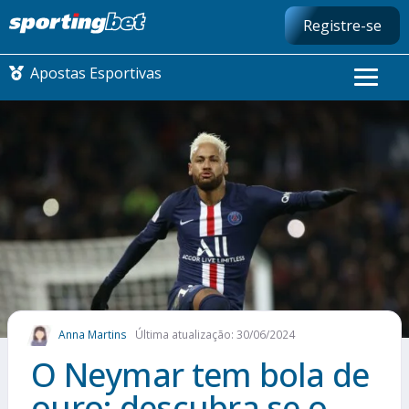
Registre-se
Apostas Esportivas
CONMEBOL LIBERTADORES
FUTEBOL NACIONAL
FUTEBOL INTERNACIONAL
COMO APOSTAR
Anna Martins
Última atualização: 30/06/2024
MAIS ESPORTES
O Neymar tem bola de
ouro: descubra se o