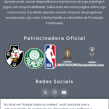
Apostar pode causar dependência e transtornos do jogo patológico.
Jogue com responsabilidade. Saiba mais em nossa página sobre
jogo
responsável
. É proibido apostar usando recursos de programas
assistenciais, tais como o Bolsa Família e o Benefício de Prestação
Continuada.
Patrocinadora Oficial
Redes Sociais
Ao clicar em “Aceitar todos os cookies”, você concorda com o
armazenamento de cookies no seu dispositivo para melhorar a
Este site é operado pela Ventmear Brasil LTDA (CNPJ 52.868.380/0001-84), com