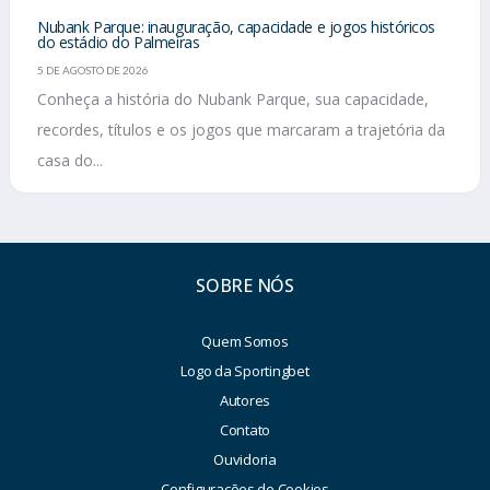
Nubank Parque: inauguração, capacidade e jogos históricos
do estádio do Palmeiras
5 DE AGOSTO DE 2026
Conheça a história do Nubank Parque, sua capacidade,
recordes, títulos e os jogos que marcaram a trajetória da
casa do...
SOBRE NÓS
Quem Somos
Logo da Sportingbet
Autores
Contato
Ouvidoria
Configurações de Cookies