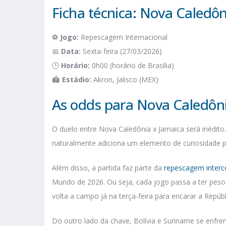
Ficha técnica: Nova Caledôn
⚽
Jogo:
Repescagem Internacional
📅
Data:
Sexta-feira (27/03/2026)
🕒
Horário:
0h00 (horário de Brasília)
🏟️
Estádio:
Akron, Jalisco (MEX)
As odds para Nova Caledôni
O duelo entre Nova Caledônia x Jamaica será inédit
naturalmente adiciona um elemento de curiosidade pa
Além disso, a partida faz parte da
repescagem interc
Mundo de 2026. Ou seja, cada jogo passa a ter peso
volta a campo já na terça-feira para encarar a Repú
Do outro lado da chave, Bolívia e Suriname se enfre