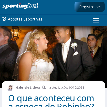
Registre-se
Apostas Esportivas
CONMEBOL LIBERTADORES
FUTEBOL NACIONAL
FUTEBOL INTERNACIONAL
COMO APOSTAR
Gabriele Lisboa
Última atualização: 10/10/2024
MAIS ESPORTES
O que aconteceu com
a esposa do Robinho?