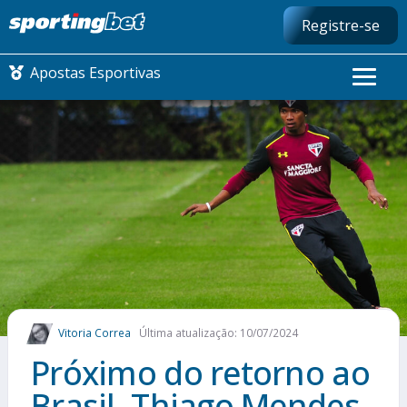
Registre-se
Apostas Esportivas
CONMEBOL LIBERTADORES
FUTEBOL NACIONAL
FUTEBOL INTERNACIONAL
COMO APOSTAR
Vitoria Correa
Última atualização: 10/07/2024
MAIS ESPORTES
Próximo do retorno ao
Brasil, Thiago Mendes