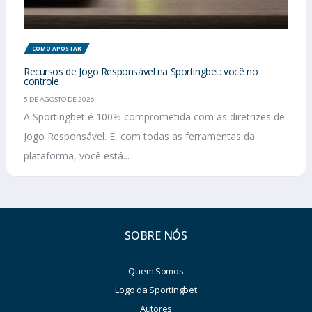
COMO APOSTAR
Recursos de Jogo Responsável na Sportingbet: você no
controle
5 DE AGOSTO DE 2026
A Sportingbet é 100% comprometida com as diretrizes de
Jogo Responsável. E, com todas as ferramentas da
plataforma, você está...
SOBRE NÓS
Quem Somos
Logo da Sportingbet
Autores