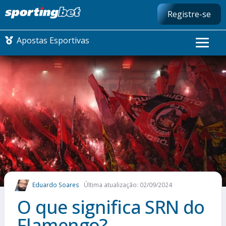
Registre-se
Apostas Esportivas
CONMEBOL LIBERTADORES
FUTEBOL NACIONAL
FUTEBOL INTERNACIONAL
COMO APOSTAR
Eduardo Soares
Última atualização: 02/09/2024
MAIS ESPORTES
O que significa SRN do
Flamengo?