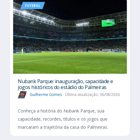
FUTEBOL
Nubank Parque: inauguração, capacidade e
jogos históricos do estádio do Palmeiras
Guilherme Gomes
Última atualização: 06/08/2026
Conheça a história do Nubank Parque, sua
capacidade, recordes, títulos e os jogos que
marcaram a trajetória da casa do Palmeiras.