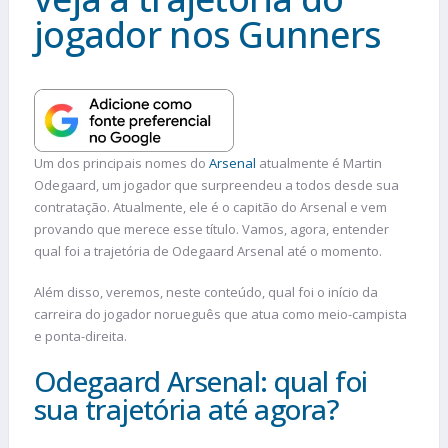
jogador nos Gunners
Um dos principais nomes do
Arsenal
atualmente é Martin
Odegaard, um jogador que surpreendeu a todos desde sua
contratação. Atualmente, ele é o capitão do Arsenal e vem
provando que merece esse título. Vamos, agora, entender
qual foi a trajetória de Odegaard Arsenal até o momento.
Além disso, veremos, neste conteúdo, qual foi o início da
carreira do jogador norueguês que atua como meio-campista
e ponta-direita.
Odegaard Arsenal: qual foi
sua trajetória até agora?