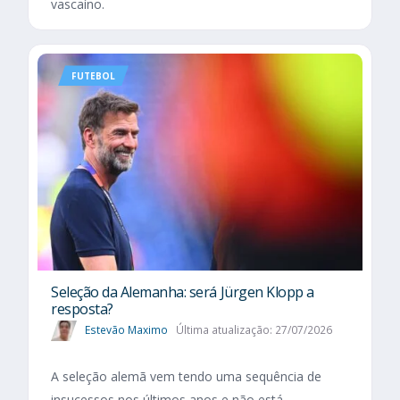
vascaíno.
FUTEBOL
Seleção da Alemanha: será Jürgen Klopp a
resposta?
Estevão Maximo
Última atualização: 27/07/2026
A seleção alemã vem tendo uma sequência de
insucessos nos últimos anos e não está