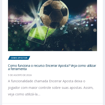
COMO APOSTAR
Como funciona o recurso Encerrar Aposta? Veja como utilizar
a ferramenta
5 DE AGOSTO DE 2026
A funcionalidade chamada Encerrar Aposta deixa o
jogador com maior controle sobre suas apostas. Assim,
veja como utilizá-la....