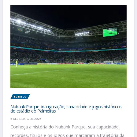
FUTEBOL
Nubank Parque: inauguração, capacidade e jogos históricos
do estádio do Palmeiras
5 DE AGOSTO DE 2026
Conheça a história do Nubank Parque, sua capacidade,
recordes, títulos e os jogos que marcaram a trajetória da