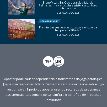
Bruno Vicari: Big Odd para Mauricio, do
Palmeiras, marcar ou dar assistência contra o
Internacional
8 DE AGOSTO DE 2026
PREMIER LEAGUE
Premier League: veja as odds para o título da
temporada 2026/27
6 DE AGOSTO DE 2026
Apostar pode causar dependência e transtornos do jogo patológico.
Jogue com responsabilidade. Saiba mais em nossa página sobre
jogo
responsável
. É proibido apostar usando recursos de programas
assistenciais, tais como o Bolsa Família e o Benefício de Prestação
Continuada.