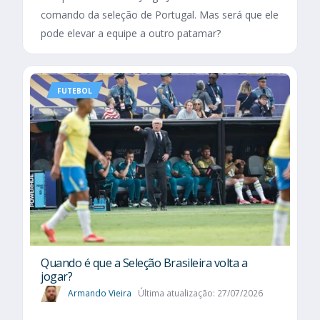
comando da seleção de Portugal. Mas será que ele
pode elevar a equipe a outro patamar?
FUTEBOL
Quando é que a Seleção Brasileira volta a
jogar?
Armando Vieira
Última atualização: 27/07/2026