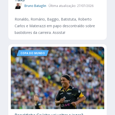
Bruno Bataglin
Última atualização: 27/07/2026
Ronaldo, Romário, Baggio, Batistuta, Roberto
Carlos e Materazzi em papo descontraído sobre
bastidores da carreira. Assista!
COPA DO MUNDO