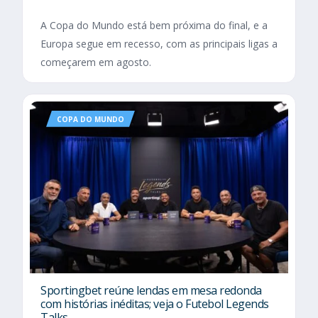
A Copa do Mundo está bem próxima do final, e a
Europa segue em recesso, com as principais ligas a
começarem em agosto.
COPA DO MUNDO
Sportingbet reúne lendas em mesa redonda
com histórias inéditas; veja o Futebol Legends
Talks