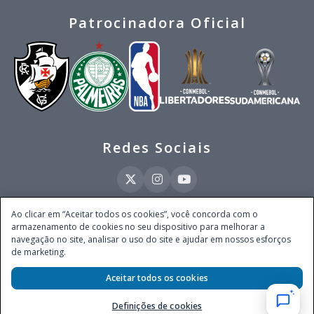
Patrocinadora Oficial
Redes Sociais
Ao clicar em “Aceitar todos os cookies”, você concorda com o
armazenamento de cookies no seu dispositivo para melhorar a
Este site é operado pela Ventmear Brasil LTDA (CNPJ 52.868.380/0001-84), com
navegação no site, analisar o uso do site e ajudar em nossos esforços
endereço na Avenida Brigadeiro Faria Lima, nº 4.055, 3º andar, Itaim Bibi, no
de marketing.
Município de São Paulo, Estado de São Paulo, CEP 04538-133, Brasil - empresa
autorizada a operar apostas de quota fixa em todo território nacional pela
Secretaria de Prêmios e Apostas do Ministério da Fazenda, conforme Portaria nº
Aceitar todos os cookies
247, de 07.02.2025, publicada no DOU em 11.2.2025.
Definições de cookies