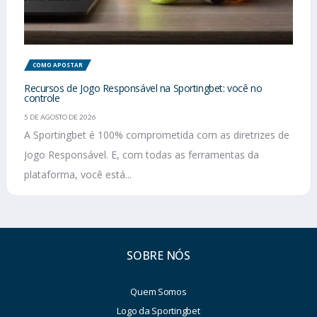
COMO APOSTAR
Recursos de Jogo Responsável na Sportingbet: você no
controle
5 DE AGOSTO DE 2026
A Sportingbet é 100% comprometida com as diretrizes de
Jogo Responsável. E, com todas as ferramentas da
plataforma, você está...
SOBRE NÓS
Quem Somos
Logo da Sportingbet