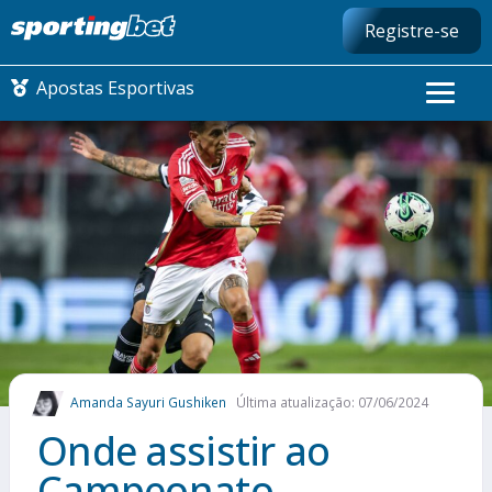
Registre-se
Apostas Esportivas
CONMEBOL LIBERTADORES
FUTEBOL NACIONAL
FUTEBOL INTERNACIONAL
COMO APOSTAR
Amanda Sayuri Gushiken
Última atualização: 07/06/2024
MAIS ESPORTES
Onde assistir ao
Campeonato