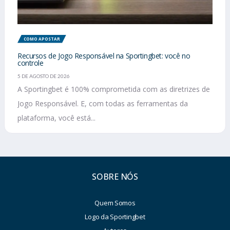
COMO APOSTAR
Recursos de Jogo Responsável na Sportingbet: você no
controle
5 DE AGOSTO DE 2026
A Sportingbet é 100% comprometida com as diretrizes de
Jogo Responsável. E, com todas as ferramentas da
plataforma, você está...
SOBRE NÓS
Quem Somos
Logo da Sportingbet