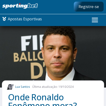
Registre-se
Apostas Esportivas
CONMEBOL LIBERTADORES
FUTEBOL NACIONAL
FUTEBOL INTERNACIONAL
COMO APOSTAR
Lua Santos
Última atualização: 19/10/2024
MAIS ESPORTES
Onde Ronaldo
Fenômeno mora?