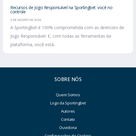
Recursos de Jogo Responsável na Sportingbet: você no
controle
5 DE AGOSTO DE 2026
A Sportingbet é 100% comprometida com as diretrizes de
Jogo Responsável. E, com todas as ferramentas da
plataforma, você está...
SOBRE NÓS
Quem Somos
Logo da Sportingbet
Autores
Contato
Ouvidoria
Configurações de Cookies