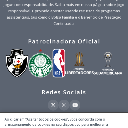
Jogue com responsabilidade. Saiba mais em nossa página sobre
jogo
responsável
. É proibido apostar usando recursos de programas
assistenciais, tais como o Bolsa Família e o Benefício de Prestação
Continuada.
Patrocinadora Oficial
Redes Sociais
Ao clicar em “Aceitar todos os cookies”, você concorda com o
armazenamento de cookies no seu dispositivo para melhorar a
Este site é operado pela Ventmear Brasil LTDA (CNPJ 52.868.380/0001-84), com