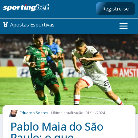
Registre-se
Apostas Esportivas
CONMEBOL LIBERTADORES
FUTEBOL NACIONAL
FUTEBOL INTERNACIONAL
COMO APOSTAR
Eduardo Soares
Última atualização: 01/11/2024
MAIS ESPORTES
Pablo Maia do São
Paulo: o que