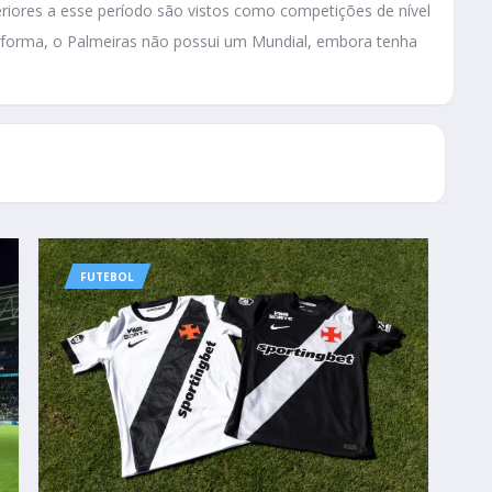
riores a esse período são vistos como competições de nível
forma, o Palmeiras não possui um Mundial, embora tenha
FUTEBOL