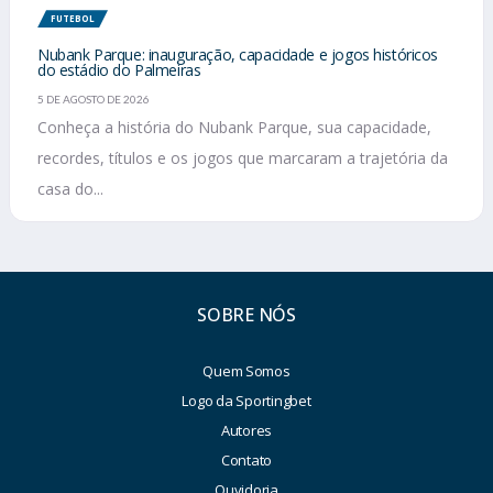
FUTEBOL
Nubank Parque: inauguração, capacidade e jogos históricos
do estádio do Palmeiras
5 DE AGOSTO DE 2026
Conheça a história do Nubank Parque, sua capacidade,
recordes, títulos e os jogos que marcaram a trajetória da
casa do...
SOBRE NÓS
Quem Somos
Logo da Sportingbet
Autores
Contato
Ouvidoria