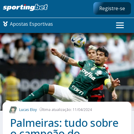
Registre-se
Apostas Esportivas
CONMEBOL LIBERTADORES
FUTEBOL NACIONAL
FUTEBOL INTERNACIONAL
COMO APOSTAR
Lucas Eloy
Última atualização: 11/04/2024
MAIS ESPORTES
Palmeiras: tudo sobre
o campeão do