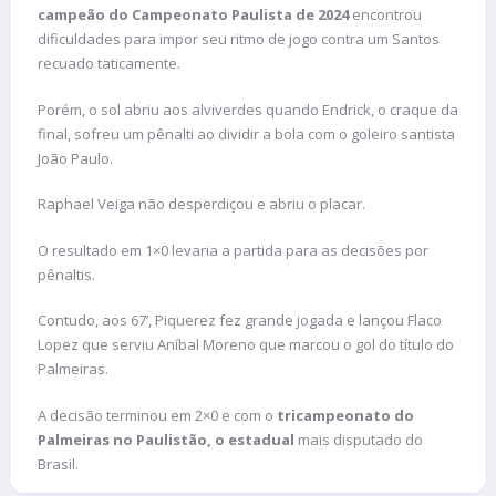
campeão do Campeonato Paulista de 2024
encontrou
dificuldades para impor seu ritmo de jogo contra um Santos
recuado taticamente.
Porém, o sol abriu aos alviverdes quando Endrick, o craque da
final, sofreu um pênalti ao dividir a bola com o goleiro santista
João Paulo.
Raphael Veiga não desperdiçou e abriu o placar.
O resultado em 1×0 levaria a partida para as decisões por
pênaltis.
Contudo, aos 67’, Piquerez fez grande jogada e lançou Flaco
Lopez que serviu Aníbal Moreno que marcou o gol do título do
Palmeiras.
A decisão terminou em 2×0 e com o
tricampeonato do
Palmeiras no Paulistão, o estadual
mais disputado do
Brasil.