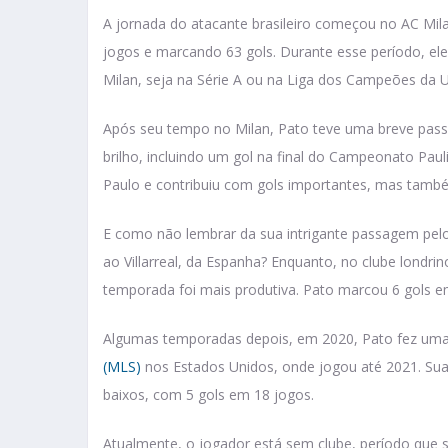
A jornada do atacante brasileiro começou no AC Mil
jogos e marcando 63 gols. Durante esse período, 
Milan, seja na Série A ou na Liga dos Campeões da 
Após seu tempo no Milan, Pato teve uma breve pas
brilho, incluindo um gol na final do Campeonato Pau
Paulo e contribuiu com gols importantes, mas também
E como não lembrar da sua intrigante passagem pelo
ao Villarreal, da Espanha? Enquanto, no clube londr
temporada foi mais produtiva. Pato marcou 6 gols em
Algumas temporadas depois, em 2020, Pato fez uma
(MLS)
nos Estados Unidos, onde jogou até 2021. Sua
baixos, com 5 gols em 18 jogos.
Atualmente, o jogador está sem clube, período que 