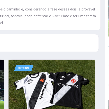
pelo caminho e, considerando a fase desses dois, é provável
tir daí, todavia, pode enfrentar o River Plate e ter uma tarefa
el.
FUTEBOL