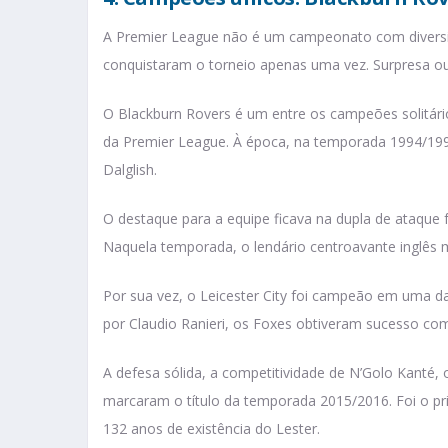
A Premier League não é um campeonato com diversi
conquistaram o torneio apenas uma vez. Surpresa ou 
O Blackburn Rovers é um entre os campeões solitári
da Premier League. À época, na temporada 1994/19
Dalglish.
O destaque para a equipe ficava na dupla de ataque f
Naquela temporada, o lendário centroavante inglês ma
Por sua vez, o Leicester City foi campeão em uma da
por Claudio Ranieri, os Foxes obtiveram sucesso com 
A defesa sólida, a competitividade de N’Golo Kanté, 
marcaram o título da temporada 2015/2016. Foi o pr
132 anos de existência do Lester.