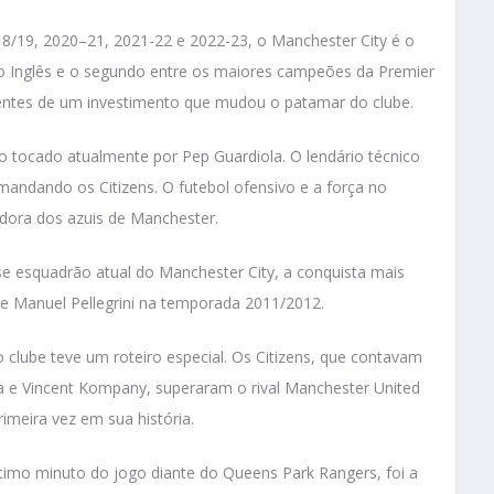
/19, 2020–21, 2021-22 e 2022-23, o Manchester City é o
o Inglês e o segundo entre os maiores campeões da Premier
rentes de um investimento que mudou o patamar do clube.
to tocado atualmente por Pep Guardiola. O lendário técnico
andando os Citizens. O futebol ofensivo e a força no
dora dos azuis de Manchester.
e esquadrão atual do Manchester City, a conquista mais
de Manuel Pellegrini na temporada 2011/2012.
o clube teve um roteiro especial. Os Citizens, que contavam
va e Vincent Kompany, superaram o rival Manchester United
rimeira vez em sua história.
ltimo minuto do jogo diante do Queens Park Rangers, foi a