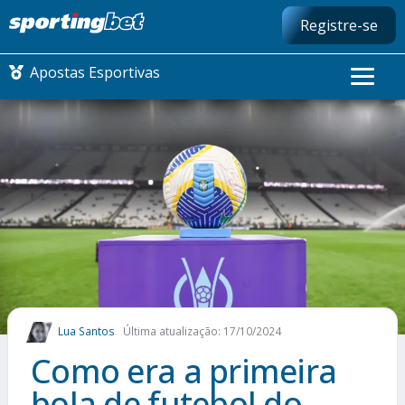
Registre-se
Apostas Esportivas
CONMEBOL LIBERTADORES
FUTEBOL NACIONAL
FUTEBOL INTERNACIONAL
COMO APOSTAR
Lua Santos
Última atualização: 17/10/2024
MAIS ESPORTES
Como era a primeira
bola de futebol do