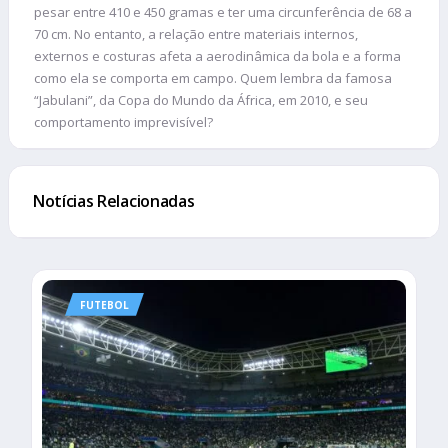
pesar entre 410 e 450 gramas e ter uma circunferência de 68 a
70 cm. No entanto, a relação entre materiais internos,
externos e costuras afeta a aerodinâmica da bola e a forma
como ela se comporta em campo. Quem lembra da famosa
“Jabulani”, da Copa do Mundo da África, em 2010, e seu
comportamento imprevisível?
Notícias Relacionadas
FUTEBOL