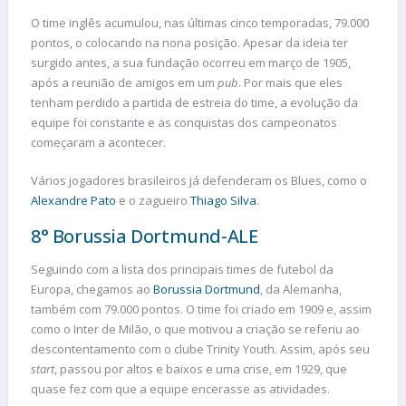
O time inglês acumulou, nas últimas cinco temporadas, 79.000
pontos, o colocando na nona posição. Apesar da ideia ter
surgido antes, a sua fundação ocorreu em março de 1905,
após a reunião de amigos em um
pub
. Por mais que eles
tenham perdido a partida de estreia do time, a evolução da
equipe foi constante e as conquistas dos campeonatos
começaram a acontecer.
Vários jogadores brasileiros já defenderam os Blues, como o
Alexandre Pato
e o zagueiro
Thiago Silva
.
8° Borussia Dortmund-ALE
Seguindo com a lista dos principais times de futebol da
Europa, chegamos ao
Borussia Dortmund
, da Alemanha,
também com 79.000 pontos. O time foi criado em 1909 e, assim
como o Inter de Milão, o que motivou a criação se referiu ao
descontentamento com o clube Trinity Youth. Assim, após seu
start
, passou por altos e baixos e uma crise, em 1929, que
quase fez com que a equipe encerasse as atividades.