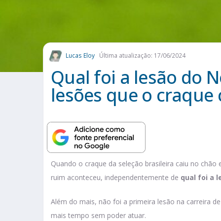
Lucas Eloy
Última atualização: 17/06/2024
Qual foi a lesão do N
lesões que o craque 
Quando o craque da seleção brasileira caiu no chão e
ruim aconteceu, independentemente de
qual foi a
Além do mais, não foi a primeira lesão na carreira 
mais tempo sem poder atuar.