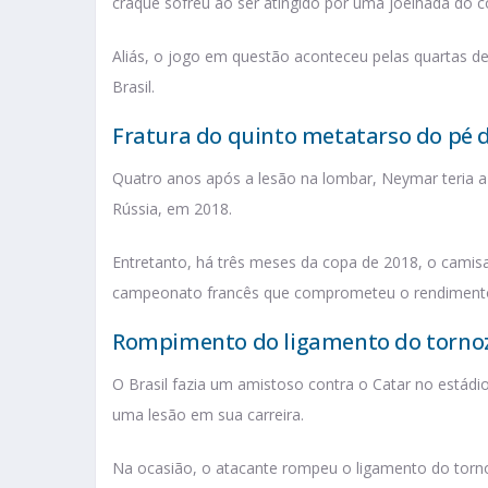
craque sofreu ao ser atingido por uma joelhada do 
Aliás, o jogo em questão aconteceu pelas quartas de
Brasil.
Fratura do quinto metatarso do pé di
Quatro anos após a lesão na lombar, Neymar teria 
Rússia, em 2018.
Entretanto, há três meses da copa de 2018, o cami
campeonato francês que comprometeu o rendimento d
Rompimento do ligamento do tornoze
O Brasil fazia um amistoso contra o Catar no estád
uma lesão em sua carreira.
Na ocasião, o atacante rompeu o ligamento do tornoz