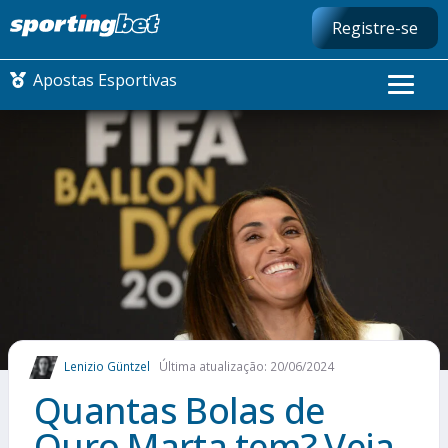
Registre-se
Apostas Esportivas
CONMEBOL LIBERTADORES
FUTEBOL NACIONAL
FUTEBOL INTERNACIONAL
COMO APOSTAR
Lenizio Güntzel
Última atualização: 20/06/2024
MAIS ESPORTES
Quantas Bolas de
Ouro Marta tem? Veja