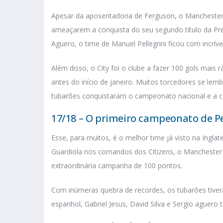
Apesar da aposentadoria de Ferguson, o Manchester C
ameaçarem a conquista do seu segundo título da Pr
Aguero, o time de Manuel Pellegrini ficou com incríve
Além disso, o City foi o clube a fazer 100 gols mais r
antes do início de janeiro. Muitos torcedores se le
tubarões conquistaram o campeonato nacional e a co
17/18 – O primeiro campeonato de P
Esse, para muitos, é o melhor time já visto na Ingla
Guardiola nos comandos dos Citizens, o Manchester 
extraordinária campanha de 100 pontos.
Com inúmeras quebra de recordes, os tubarões tivera
espanhol, Gabriel Jesus, David Silva e Sergio aguero