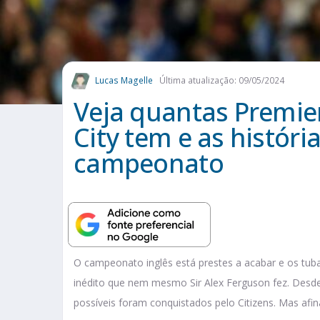
Lucas Magelle
Última atualização: 09/05/2024
Veja quantas Premie
City tem e as histór
campeonato
O campeonato inglês está prestes a acabar e os tubar
inédito que nem mesmo Sir Alex Ferguson fez. Desde 
possíveis foram conquistados pelo Citizens. Mas afin