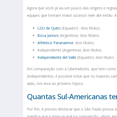
Agora que você já viu um pouco das origens e regra
equipes que tiveram maior sucesso nele até então. A 
LDU de Quito
(Equador) : dois títulos;
Boca Juniors
(Argentina): dois títulos;
Athletico Paranaense
: dois títulos;
Independiente (Argentina): dois títulos;
Independiente del Valle
(Equador): dois títulos.
Em comparação com a Libertadores, que tem como s
(Independiente), é possível notar que os maiores ca
aliás, nos leva ao próximo tópico.
Quantas Sul-Americanas te
Por fim, é preciso destacar que o São Paulo possui 
significa que o time vá mal na competição, afinal, e