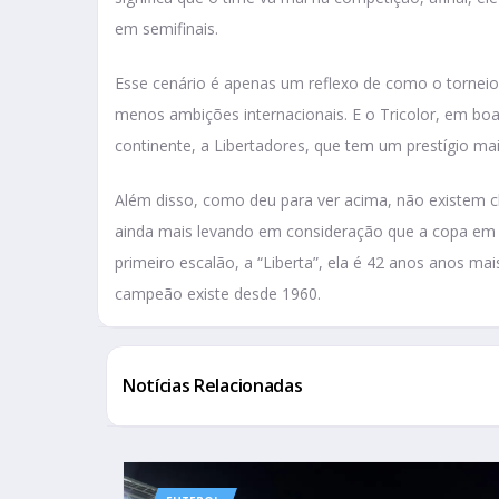
em semifinais.
Esse cenário é apenas um reflexo de como o torneio 
menos ambições internacionais. E o Tricolor, em boa
continente, a Libertadores, que tem um prestígio mai
Além disso, como deu para ver acima, não existem c
ainda mais levando em consideração que a copa em
primeiro escalão, a “Liberta”, ela é 42 anos anos ma
campeão existe desde 1960.
Notícias Relacionadas