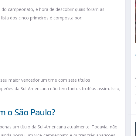
s do campeonato, é hora de descobrir quais foram as
lista dos cinco primeiros é composta por:
eu maior vencedor um time com sete títulos
mpeões da Sul-Americana não tem tantos troféus assim. Isso,
m o São Paulo?
apenas um título da Sul-Americana atualmente. Todavia, não
le ainda possui um vice-campeonato e outras três aparições