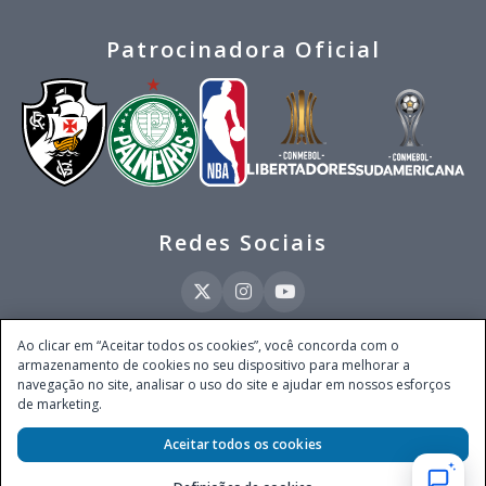
Patrocinadora Oficial
Redes Sociais
Ao clicar em “Aceitar todos os cookies”, você concorda com o
armazenamento de cookies no seu dispositivo para melhorar a
Este site é operado pela Ventmear Brasil LTDA (CNPJ 52.868.380/0001-84), com
navegação no site, analisar o uso do site e ajudar em nossos esforços
endereço na Avenida Brigadeiro Faria Lima, nº 4.055, 3º andar, Itaim Bibi, no
de marketing.
Município de São Paulo, Estado de São Paulo, CEP 04538-133, Brasil - empresa
autorizada a operar apostas de quota fixa em todo território nacional pela
Secretaria de Prêmios e Apostas do Ministério da Fazenda, conforme Portaria nº
Aceitar todos os cookies
247, de 07.02.2025, publicada no DOU em 11.2.2025.