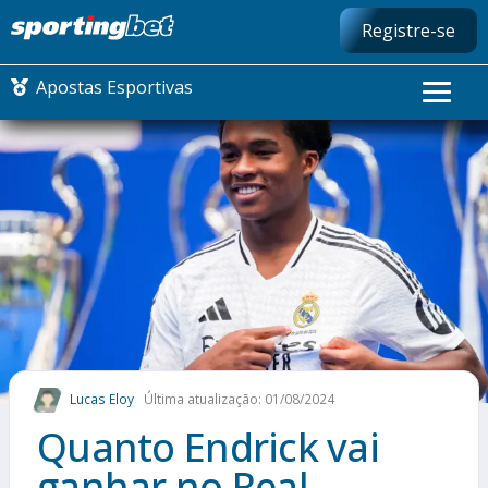
Registre-se
Apostas Esportivas
CONMEBOL LIBERTADORES
FUTEBOL NACIONAL
FUTEBOL INTERNACIONAL
COMO APOSTAR
Lucas Eloy
Última atualização: 01/08/2024
MAIS ESPORTES
Quanto Endrick vai
ganhar no Real