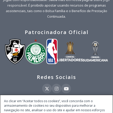
responsável
. É proibido apostar usando recursos de programas
assistenciais, tais como o Bolsa Família e o Benefício de Prestação
Continuada.
Patrocinadora Oficial
Redes Sociais
Ao clicar em “Aceitar todos os cookies”, você concorda com o
armazenamento de cookies no seu dispositivo para melhorar a
Este site é operado pela Ventmear Brasil LTDA (CNPJ 52.868.380/0001-84), com
navegação no site, analisar o uso do site e ajudar em nossos esforços
endereço na Avenida Brigadeiro Faria Lima, nº 4.055, 3º andar, Itaim Bibi, no