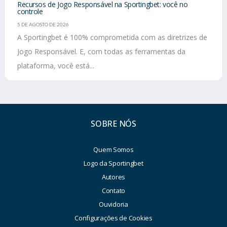
Recursos de Jogo Responsável na Sportingbet: você no
controle
5 DE AGOSTO DE 2026
A Sportingbet é 100% comprometida com as diretrizes de
Jogo Responsável. E, com todas as ferramentas da
plataforma, você está...
SOBRE NÓS
Quem Somos
Logo da Sportingbet
Autores
Contato
Ouvidoria
Configurações de Cookies