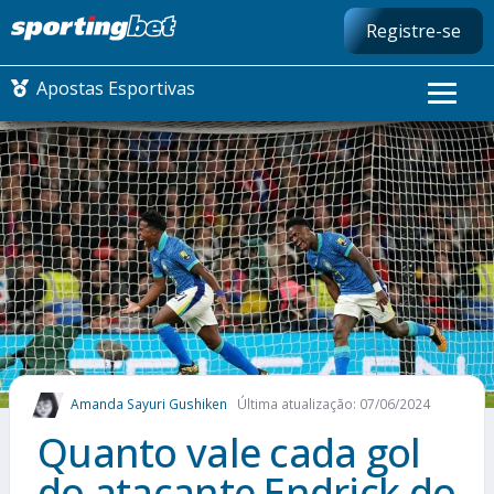
Registre-se
Apostas Esportivas
CONMEBOL LIBERTADORES
FUTEBOL NACIONAL
FUTEBOL INTERNACIONAL
COMO APOSTAR
Amanda Sayuri Gushiken
Última atualização: 07/06/2024
MAIS ESPORTES
Quanto vale cada gol
do atacante Endrick do