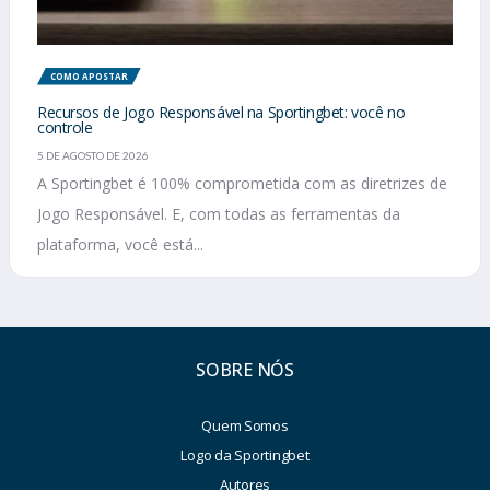
COMO APOSTAR
Recursos de Jogo Responsável na Sportingbet: você no
controle
5 DE AGOSTO DE 2026
A Sportingbet é 100% comprometida com as diretrizes de
Jogo Responsável. E, com todas as ferramentas da
plataforma, você está...
SOBRE NÓS
Quem Somos
Logo da Sportingbet
Autores