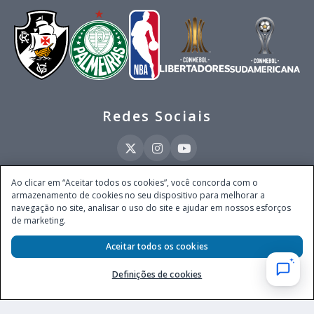
Redes Sociais
Ao clicar em “Aceitar todos os cookies”, você concorda com o
armazenamento de cookies no seu dispositivo para melhorar a
Este site é operado pela Ventmear Brasil LTDA (CNPJ 52.868.380/0001-84), com
navegação no site, analisar o uso do site e ajudar em nossos esforços
endereço na Avenida Brigadeiro Faria Lima, nº 4.055, 3º andar, Itaim Bibi, no
de marketing.
Município de São Paulo, Estado de São Paulo, CEP 04538-133, Brasil - empresa
autorizada a operar apostas de quota fixa em todo território nacional pela
Aceitar todos os cookies
Secretaria de Prêmios e Apostas do Ministério da Fazenda, conforme Portaria nº
247, de 07.02.2025, publicada no DOU em 11.2.2025.
Definições de cookies