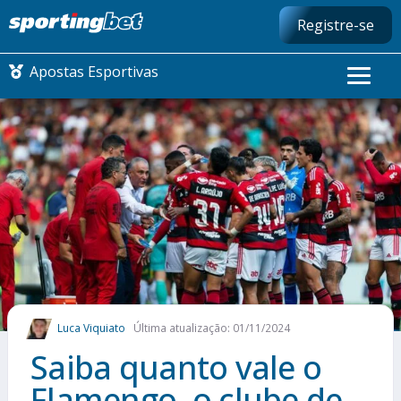
Registre-se
Apostas Esportivas
CONMEBOL LIBERTADORES
FUTEBOL NACIONAL
FUTEBOL INTERNACIONAL
COMO APOSTAR
Luca Viquiato
Última atualização: 01/11/2024
MAIS ESPORTES
Saiba quanto vale o
Flamengo, o clube de