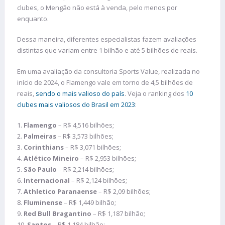
clubes, o Mengão não está à venda, pelo menos por
enquanto.
Dessa maneira, diferentes especialistas fazem avaliações
distintas que variam entre 1 bilhão e até 5 bilhões de reais.
Em uma avaliação da consultoria Sports Value, realizada no
início de 2024, o Flamengo vale em torno de 4,5 bilhões de
reais,
sendo o mais valioso do país
. Veja o ranking dos
10
clubes mais valiosos do Brasil em 2023
:
1.
Flamengo
– R$ 4,516 bilhões;
2.
Palmeiras
– R$ 3,573 bilhões;
3.
Corinthians
– R$ 3,071 bilhões;
4.
Atlético Mineiro
– R$ 2,953 bilhões;
5.
São Paulo
– R$ 2,214 bilhões;
6.
Internacional
– R$ 2,124 bilhões;
7.
Athletico
Paranaense
– R$ 2,09 bilhões;
8.
Fluminense
– R$ 1,449 bilhão;
9.
Red Bull Bragantino
– R$ 1,187 bilhão;
10.
Santos
– R$ 1,184 bilhão;