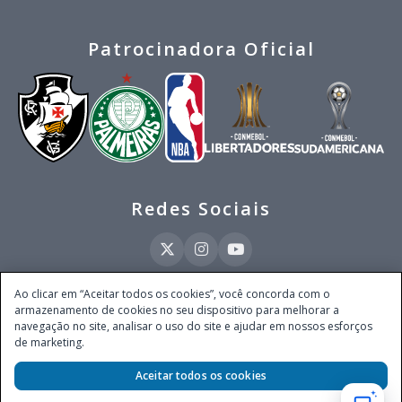
Patrocinadora Oficial
Redes Sociais
Ao clicar em “Aceitar todos os cookies”, você concorda com o
armazenamento de cookies no seu dispositivo para melhorar a
Este site é operado pela Ventmear Brasil LTDA (CNPJ 52.868.380/0001-84), com
navegação no site, analisar o uso do site e ajudar em nossos esforços
endereço na Avenida Brigadeiro Faria Lima, nº 4.055, 3º andar, Itaim Bibi, no
de marketing.
Município de São Paulo, Estado de São Paulo, CEP 04538-133, Brasil - empresa
autorizada a operar apostas de quota fixa em todo território nacional pela
Secretaria de Prêmios e Apostas do Ministério da Fazenda, conforme Portaria nº
Aceitar todos os cookies
247, de 07.02.2025, publicada no DOU em 11.2.2025.