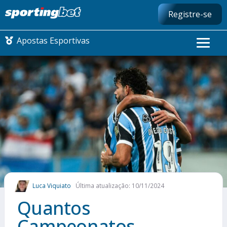
Registre-se
Apostas Esportivas
CONMEBOL LIBERTADORES
FUTEBOL NACIONAL
FUTEBOL INTERNACIONAL
COMO APOSTAR
Luca Viquiato
Última atualização: 10/11/2024
MAIS ESPORTES
Quantos
Campeonatos