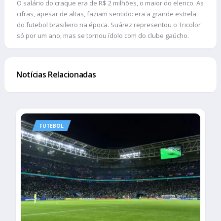
O salário do craque era de R$ 2 milhões, o maior do elenco. As
cifras, apesar de altas, faziam sentido: era a grande estrela
do futebol brasileiro na época. Suárez representou o Tricolor
só por um ano, mas se tornou ídolo com do clube gaúcho.
Notícias Relacionadas
FUTEBOL