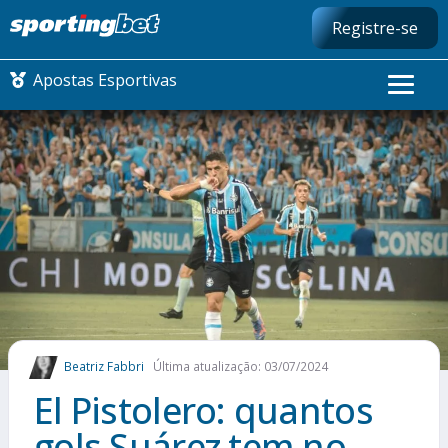
Registre-se
Apostas Esportivas
CONMEBOL LIBERTADORES
FUTEBOL NACIONAL
FUTEBOL INTERNACIONAL
COMO APOSTAR
Beatriz Fabbri
Última atualização: 03/07/2024
MAIS ESPORTES
El Pistolero: quantos
gols Suárez tem no