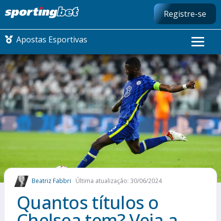
Registre-se
Apostas Esportivas
CONMEBOL LIBERTADORES
FUTEBOL NACIONAL
FUTEBOL INTERNACIONAL
COMO APOSTAR
Beatriz Fabbri
Última atualização: 30/06/2024
MAIS ESPORTES
Quantos títulos o
Chelsea tem? Veja a