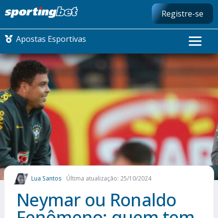
Registre-se
Apostas Esportivas
CONMEBOL LIBERTADORES
FUTEBOL NACIONAL
FUTEBOL INTERNACIONAL
COMO APOSTAR
Lua Santos
Última atualização: 25/10/2024
MAIS ESPORTES
Neymar ou Ronaldo
Fenômeno: quem tem