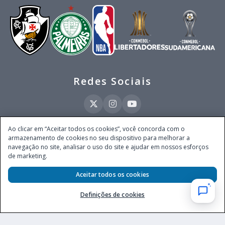
Redes Sociais
Ao clicar em “Aceitar todos os cookies”, você concorda com o
armazenamento de cookies no seu dispositivo para melhorar a
Este site é operado pela Ventmear Brasil LTDA (CNPJ 52.868.380/0001-84), com
navegação no site, analisar o uso do site e ajudar em nossos esforços
endereço na Avenida Brigadeiro Faria Lima, nº 4.055, 3º andar, Itaim Bibi, no
de marketing.
Município de São Paulo, Estado de São Paulo, CEP 04538-133, Brasil - empresa
autorizada a operar apostas de quota fixa em todo território nacional pela
Secretaria de Prêmios e Apostas do Ministério da Fazenda, conforme Portaria nº
Aceitar todos os cookies
247, de 07.02.2025, publicada no DOU em 11.2.2025.
Definições de cookies