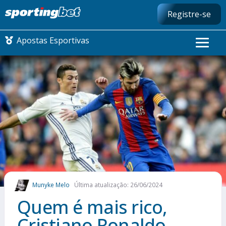
Registre-se
Apostas Esportivas
CONMEBOL LIBERTADORES
FUTEBOL NACIONAL
FUTEBOL INTERNACIONAL
COMO APOSTAR
Munyke Melo
Última atualização: 26/06/2024
MAIS ESPORTES
Quem é mais rico,
Cristiano Ronaldo,