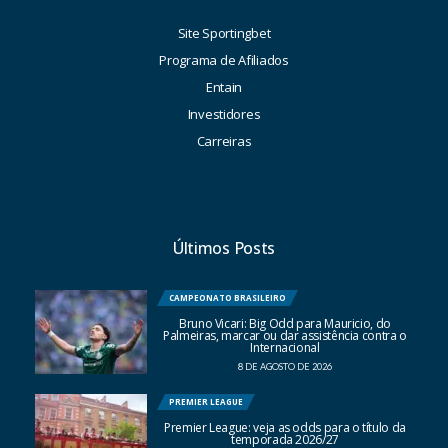
Site Sportingbet
Programa de Afiliados
Entain
Investidores
Carreiras
Últimos Posts
CAMPEONATO BRASILEIRO
Bruno Vicari: Big Odd para Mauricio, do
Palmeiras, marcar ou dar assistência contra o
Internacional
8 DE AGOSTO DE 2026
PREMIER LEAGUE
Premier League: veja as odds para o título da
temporada 2026/27