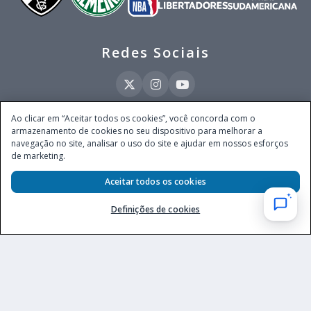
Redes Sociais
Ao clicar em “Aceitar todos os cookies”, você concorda com o
armazenamento de cookies no seu dispositivo para melhorar a
Este site é operado pela Ventmear Brasil LTDA (CNPJ 52.868.380/0001-84), com
navegação no site, analisar o uso do site e ajudar em nossos esforços
endereço na Avenida Brigadeiro Faria Lima, nº 4.055, 3º andar, Itaim Bibi, no
de marketing.
Município de São Paulo, Estado de São Paulo, CEP 04538-133, Brasil - empresa
autorizada a operar apostas de quota fixa em todo território nacional pela
Aceitar todos os cookies
Secretaria de Prêmios e Apostas do Ministério da Fazenda, conforme Portaria nº
247, de 07.02.2025, publicada no DOU em 11.2.2025.
Definições de cookies