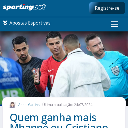
Registre-se
Apostas Esportivas
CONMEBOL LIBERTADORES
FUTEBOL NACIONAL
FUTEBOL INTERNACIONAL
COMO APOSTAR
Anna Martins
Última atualização: 24/07/2024
MAIS ESPORTES
Quem ganha mais
Mbappé ou Cristiano