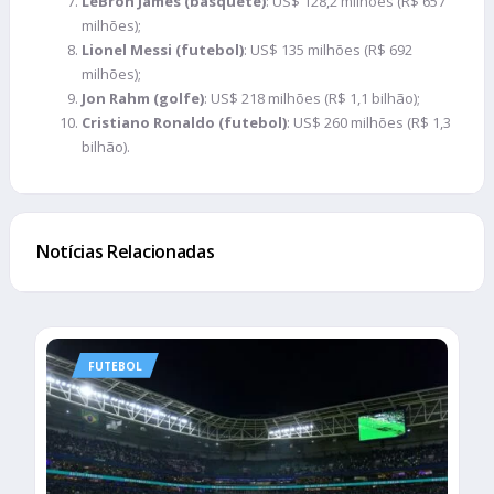
LeBron James (basquete)
: US$ 128,2 milhões (R$ 657
milhões);
Lionel Messi (futebol)
: US$ 135 milhões (R$ 692
milhões);
Jon Rahm (golfe)
: US$ 218 milhões (R$ 1,1 bilhão);
Cristiano Ronaldo (futebol)
: US$ 260 milhões (R$ 1,3
bilhão).
Notícias Relacionadas
FUTEBOL