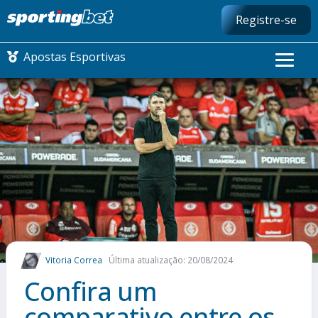
Registre-se
Apostas Esportivas
CONMEBOL LIBERTADORES
FUTEBOL NACIONAL
FUTEBOL INTERNACIONAL
COMO APOSTAR
Vitoria Correa
Última atualização: 20/08/2024
MAIS ESPORTES
Confira um
comparativo entre os