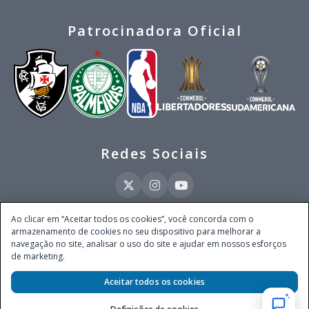
Patrocinadora Oficial
Redes Sociais
Ao clicar em “Aceitar todos os cookies”, você concorda com o
armazenamento de cookies no seu dispositivo para melhorar a
Este site é operado pela Ventmear Brasil LTDA (CNPJ 52.868.380/0001-84), com
navegação no site, analisar o uso do site e ajudar em nossos esforços
endereço na Avenida Brigadeiro Faria Lima, nº 4.055, 3º andar, Itaim Bibi, no
de marketing.
Município de São Paulo, Estado de São Paulo, CEP 04538-133, Brasil - empresa
autorizada a operar apostas de quota fixa em todo território nacional pela
Aceitar todos os cookies
Secretaria de Prêmios e Apostas do Ministério da Fazenda, conforme Portaria nº
247, de 07.02.2025, publicada no DOU em 11.2.2025.