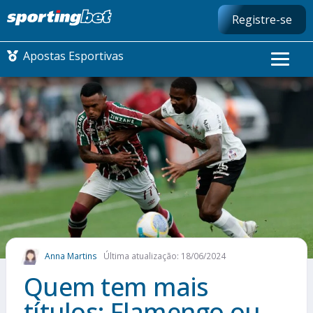
Registre-se
Apostas Esportivas
CONMEBOL LIBERTADORES
FUTEBOL NACIONAL
FUTEBOL INTERNACIONAL
COMO APOSTAR
Anna Martins
Última atualização: 18/06/2024
MAIS ESPORTES
Quem tem mais
títulos: Flamengo ou