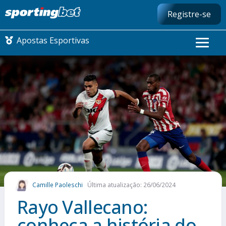
Registre-se
Apostas Esportivas
CONMEBOL LIBERTADORES
FUTEBOL NACIONAL
FUTEBOL INTERNACIONAL
COMO APOSTAR
Camille Paoleschi
Última atualização: 26/06/2024
MAIS ESPORTES
Rayo Vallecano:
conheça a história do