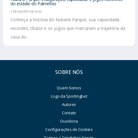
do estádio do Palmeiras
5 DE AGOSTO DE 2026
Conheça a história do Nubank Parque, sua capacidade,
recordes, títulos e os jogos que marcaram a trajetória da
casa do...
SOBRE NÓS
Quem Somos
Logo da Sportingbet
Autores
Contato
Ouvidoria
Configurações de Cookies
Termos e Condições Gerais