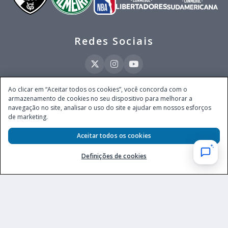
Redes Sociais
Ao clicar em “Aceitar todos os cookies”, você concorda com o
armazenamento de cookies no seu dispositivo para melhorar a
Este site é operado pela Ventmear Brasil LTDA (CNPJ 52.868.380/0001-84), com
navegação no site, analisar o uso do site e ajudar em nossos esforços
endereço na Avenida Brigadeiro Faria Lima, nº 4.055, 3º andar, Itaim Bibi, no
de marketing.
Município de São Paulo, Estado de São Paulo, CEP 04538-133, Brasil - empresa
autorizada a operar apostas de quota fixa em todo território nacional pela
Secretaria de Prêmios e Apostas do Ministério da Fazenda, conforme Portaria nº
Aceitar todos os cookies
247, de 07.02.2025, publicada no DOU em 11.2.2025.
Definições de cookies