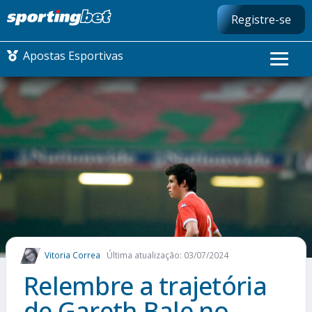
Registre-se
Apostas Esportivas
CONMEBOL LIBERTADORES
FUTEBOL NACIONAL
FUTEBOL INTERNACIONAL
COMO APOSTAR
Vitoria Correa
Última atualização: 03/07/2024
MAIS ESPORTES
Relembre a trajetória
de Gareth Bale no