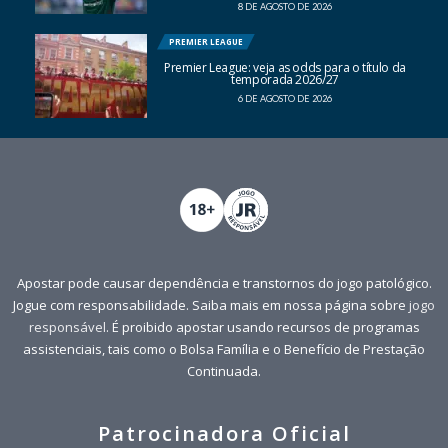
8 DE AGOSTO DE 2026
PREMIER LEAGUE
Premier League: veja as odds para o título da
temporada 2026/27
6 DE AGOSTO DE 2026
Apostar pode causar dependência e transtornos do jogo patológico.
Jogue com responsabilidade. Saiba mais em nossa página sobre
jogo
responsável
. É proibido apostar usando recursos de programas
assistenciais, tais como o Bolsa Família e o Benefício de Prestação
Continuada.
Patrocinadora Oficial