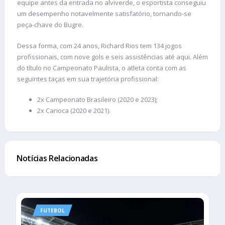
equipe antes da entrada no alviverde, o esportista conseguiu
um desempenho notavelmente satisfatório, tornando-se
peça-chave do Bugre.
Dessa forma, com 24 anos, Richard Rios tem 134 jogos
profissionais, com nove gols e seis assistências até aqui. Além
do título no Campeonato Paulista, o atleta conta com as
seguintes taças em sua trajetória profissional:
2x Campeonato Brasileiro (2020 e 2023);
2x Carioca (2020 e 2021).
Notícias Relacionadas
FUTEBOL