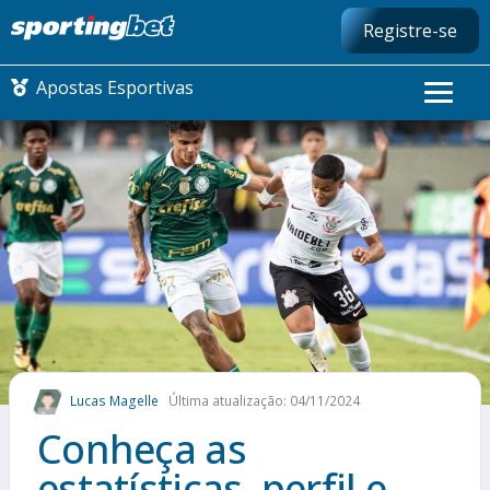
Registre-se
Apostas Esportivas
CONMEBOL LIBERTADORES
FUTEBOL NACIONAL
FUTEBOL INTERNACIONAL
COMO APOSTAR
Lucas Magelle
Última atualização: 04/11/2024
MAIS ESPORTES
Conheça as
estatísticas, perfil e