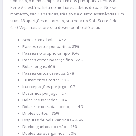
Com isso, o meio-campista é um dos principais talentos da
Série A e está na lista de melhores atletas do país. Nesse
momento, são 43 partidas, três gols e quatro assistências. Em
suas 18 aparições no torneio, sua nota no SofaScore é de
6.90. Veja mais sobre seu desempenho até aqui:
Ações com a bola – 47.2;
Passes certos por partida: 85%
Passes no próprio campo: 95%
Passes certos no terço final: 72%
Bolas longas: 66%
Passes certos cavados: 57%
Cruzamentos certos: 19%
Interceptações por jogo – 0.7
Desarmes por jogo – 2.4
Bolas recuperadas – 0.4
Bolas recuperadas por jogo – 4.9
Dribles certos – 35%
Disputas de bola vencidas – 46%
Duelos ganhos no chão – 46%
Duelos aéreos ganhos – 50%