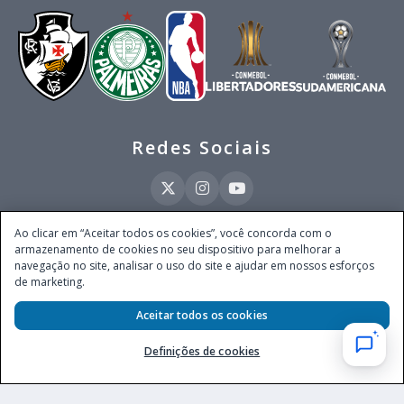
Redes Sociais
Ao clicar em “Aceitar todos os cookies”, você concorda com o
armazenamento de cookies no seu dispositivo para melhorar a
Este site é operado pela Ventmear Brasil LTDA (CNPJ 52.868.380/0001-84), com
navegação no site, analisar o uso do site e ajudar em nossos esforços
endereço na Avenida Brigadeiro Faria Lima, nº 4.055, 3º andar, Itaim Bibi, no
de marketing.
Município de São Paulo, Estado de São Paulo, CEP 04538-133, Brasil - empresa
autorizada a operar apostas de quota fixa em todo território nacional pela
Secretaria de Prêmios e Apostas do Ministério da Fazenda, conforme Portaria nº
Aceitar todos os cookies
247, de 07.02.2025, publicada no DOU em 11.2.2025.
Definições de cookies