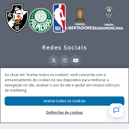
Redes Sociais
Ao clicar em “Aceitar todos os cookies”, você concorda com o
armazenamento de cookies no seu dispositivo para melhorar a
Este site é operado pela Ventmear Brasil LTDA (CNPJ 52.868.380/0001-84), com
navegação no site, analisar o uso do site e ajudar em nossos esforços
endereço na Avenida Brigadeiro Faria Lima, nº 4.055, 3º andar, Itaim Bibi, no
de marketing.
Município de São Paulo, Estado de São Paulo, CEP 04538-133, Brasil - empresa
autorizada a operar apostas de quota fixa em todo território nacional pela
Secretaria de Prêmios e Apostas do Ministério da Fazenda, conforme Portaria nº
Aceitar todos os cookies
247, de 07.02.2025, publicada no DOU em 11.2.2025.
Definições de cookies