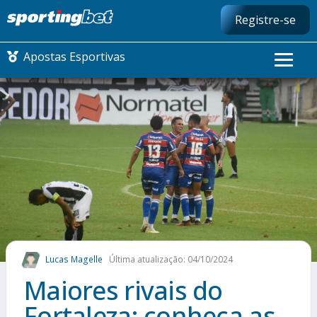
Registre-se
Apostas Esportivas
CONMEBOL LIBERTADORES
FUTEBOL NACIONAL
FUTEBOL INTERNACIONAL
COMO APOSTAR
Lucas Magelle
Última atualização: 04/10/2024
MAIS ESPORTES
Maiores rivais do
Fortaleza: conheça as