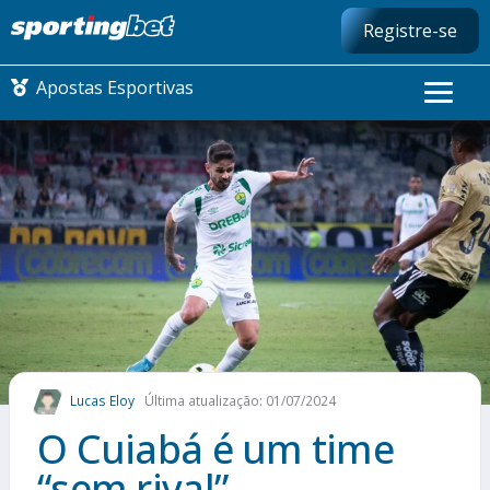
Registre-se
Apostas Esportivas
CONMEBOL LIBERTADORES
FUTEBOL NACIONAL
FUTEBOL INTERNACIONAL
COMO APOSTAR
Lucas Eloy
Última atualização: 01/07/2024
MAIS ESPORTES
O Cuiabá é um time
“sem rival”