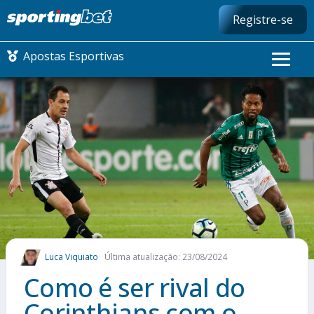
Registre-se
Apostas Esportivas
CONMEBOL LIBERTADORES
FUTEBOL NACIONAL
FUTEBOL INTERNACIONAL
COMO APOSTAR
Luca Viquiato
Última atualização: 23/08/2024
MAIS ESPORTES
Como é ser rival do
Corinthians com o