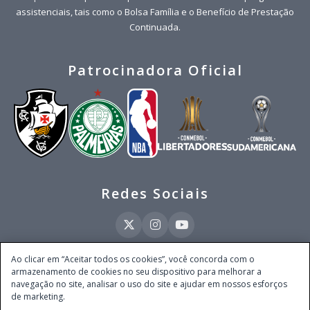
assistenciais, tais como o Bolsa Família e o Benefício de Prestação
Continuada.
Patrocinadora Oficial
Redes Sociais
Ao clicar em “Aceitar todos os cookies”, você concorda com o
armazenamento de cookies no seu dispositivo para melhorar a
Este site é operado pela Ventmear Brasil LTDA (CNPJ 52.868.380/0001-84), com
navegação no site, analisar o uso do site e ajudar em nossos esforços
endereço na Avenida Brigadeiro Faria Lima, nº 4.055, 3º andar, Itaim Bibi, no
de marketing.
Município de São Paulo, Estado de São Paulo, CEP 04538-133, Brasil - empresa
autorizada a operar apostas de quota fixa em todo território nacional pela