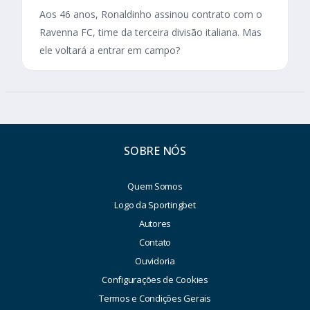
Aos 46 anos, Ronaldinho assinou contrato com o
Ravenna FC, time da terceira divisão italiana. Mas
ele voltará a entrar em campo?
SOBRE NÓS
Quem Somos
Logo da Sportingbet
Autores
Contato
Ouvidoria
Configurações de Cookies
Termos e Condições Gerais