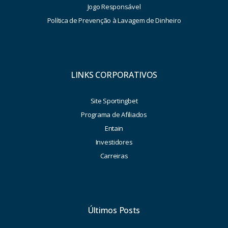
Jogo Responsável
Política de Prevenção à Lavagem de Dinheiro
LINKS CORPORATIVOS
Site Sportingbet
Programa de Afiliados
Entain
Investidores
Carreiras
Últimos Posts