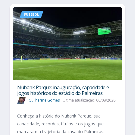
FUTEBOL
Nubank Parque: inauguração, capacidade e
jogos históricos do estádio do Palmeiras
Guilherme Gomes
Última atualização: 06/08/2026
Conheça a história do Nubank Parque, sua
capacidade, recordes, títulos e os jogos que
marcaram a trajetória da casa do Palmeiras.