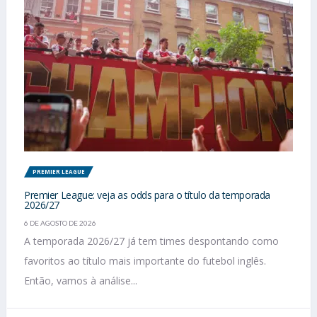
PREMIER LEAGUE
Premier League: veja as odds para o título da temporada
2026/27
6 DE AGOSTO DE 2026
A temporada 2026/27 já tem times despontando como
favoritos ao título mais importante do futebol inglês.
Então, vamos à análise...