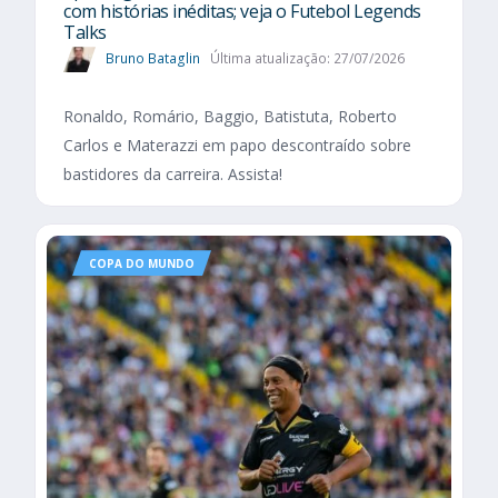
com histórias inéditas; veja o Futebol Legends
Talks
Bruno Bataglin
Última atualização: 27/07/2026
Ronaldo, Romário, Baggio, Batistuta, Roberto
Carlos e Materazzi em papo descontraído sobre
bastidores da carreira. Assista!
COPA DO MUNDO