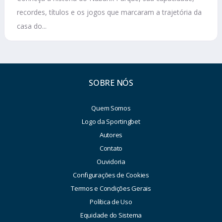
recordes, títulos e os jogos que marcaram a trajetória da
casa do...
SOBRE NÓS
Quem Somos
Logo da Sportingbet
Autores
Contato
Ouvidoria
Configurações de Cookies
Termos e Condições Gerais
Política de Uso
Equidade do Sistema