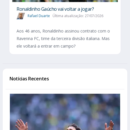
Ronaldinho Gaúcho vai voltar a jogar?
Rafael Duarte
Última atualização: 27/07/2026
Aos 46 anos, Ronaldinho assinou contrato com o
Ravenna FC, time da terceira divisão italiana. Mas
ele voltará a entrar em campo?
Notícias Recentes