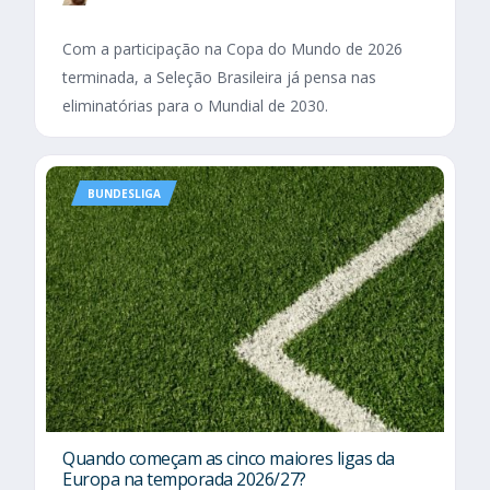
Com a participação na Copa do Mundo de 2026
terminada, a Seleção Brasileira já pensa nas
eliminatórias para o Mundial de 2030.
BUNDESLIGA
Quando começam as cinco maiores ligas da
Europa na temporada 2026/27?