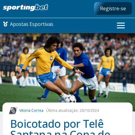
Registre-se
Apostas Esportivas
CONMEBOL LIBERTADORES
FUTEBOL NACIONAL
FUTEBOL INTERNACIONAL
COMO APOSTAR
Vitoria Correa
Última atualização: 26/10/2024
MAIS ESPORTES
Boicotado por Telê
Santana na Copa de