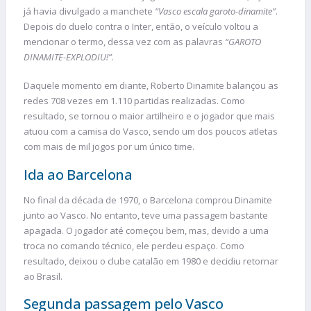
já havia divulgado a manchete
“Vasco escala garoto-dinamite”
.
Depois do duelo contra o Inter, então, o veículo voltou a
mencionar o termo, dessa vez com as palavras
“GAROTO
DINAMITE-EXPLODIU!”
.
Daquele momento em diante, Roberto Dinamite balançou as
redes 708 vezes em 1.110 partidas realizadas. Como
resultado, se tornou o maior artilheiro e o jogador que mais
atuou com a camisa do Vasco, sendo um dos poucos atletas
com mais de mil jogos por um único time.
Ida ao Barcelona
No final da década de 1970, o Barcelona comprou Dinamite
junto ao Vasco. No entanto, teve uma passagem bastante
apagada. O jogador até começou bem, mas, devido a uma
troca no comando técnico, ele perdeu espaço. Como
resultado, deixou o clube catalão em 1980 e decidiu retornar
ao Brasil.
Segunda passagem pelo Vasco