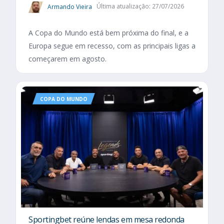
Armando Vieira
Última atualização: 27/07/2026
A Copa do Mundo está bem próxima do final, e a
Europa segue em recesso, com as principais ligas a
começarem em agosto.
COPA DO MUNDO
Sportingbet reúne lendas em mesa redonda