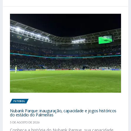
FUTEBOL
Nubank Parque: inauguração, capacidade e jogos históricos
do estádio do Palmeiras
5 DE AGOSTO DE 2026
Conheça a história do Nubank Parque, sua capacidade,