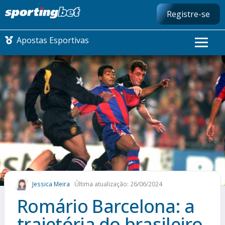
Registre-se
Apostas Esportivas
CONMEBOL LIBERTADORES
FUTEBOL NACIONAL
FUTEBOL INTERNACIONAL
COMO APOSTAR
Jessica Meira
Última atualização: 26/06/2024
MAIS ESPORTES
Romário Barcelona: a
trajetória do brasileiro