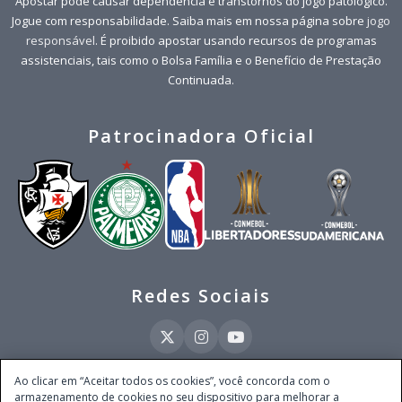
Apostar pode causar dependência e transtornos do jogo patológico.
Jogue com responsabilidade. Saiba mais em nossa página sobre
jogo
responsável
. É proibido apostar usando recursos de programas
assistenciais, tais como o Bolsa Família e o Benefício de Prestação
Continuada.
Patrocinadora Oficial
Redes Sociais
Ao clicar em “Aceitar todos os cookies”, você concorda com o
armazenamento de cookies no seu dispositivo para melhorar a
Este site é operado pela Ventmear Brasil LTDA (CNPJ 52.868.380/0001-84), com