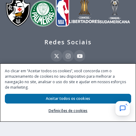
Redes Sociais
Ao clicar em “Aceitar todos os cookies”, você concorda com o
armazenamento de cookies no seu dispositivo para melhorar a
Este site é operado pela Ventmear Brasil LTDA (CNPJ 52.868.380/0001-84), com
navegação no site, analisar o uso do site e ajudar em nossos esforços
endereço na Avenida Brigadeiro Faria Lima, nº 4.055, 3º andar, Itaim Bibi, no
de marketing.
Município de São Paulo, Estado de São Paulo, CEP 04538-133, Brasil - empresa
autorizada a operar apostas de quota fixa em todo território nacional pela
Aceitar todos os cookies
Secretaria de Prêmios e Apostas do Ministério da Fazenda, conforme Portaria nº
247, de 07.02.2025, publicada no DOU em 11.2.2025.
Definições de cookies