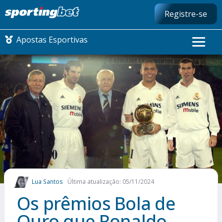
Registre-se
Apostas Esportivas
CONMEBOL LIBERTADORES
FUTEBOL NACIONAL
FUTEBOL INTERNACIONAL
COMO APOSTAR
Lua Santos
Última atualização: 05/11/2024
MAIS ESPORTES
Os prêmios Bola de
Ouro que Ronaldo