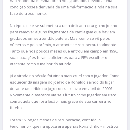
não render da mesma forma nos gramados devido a uma
condição óssea derivada de uma má-formação ainda na sua
fase de crescimento.
Na época, ele se submeteu a uma delicada cirurgia no joelho
para remover alguns fragmentos de cartilagem que haviam
grudados em seu tendão patelar. Mas, como se vê pelos
números e pelo prêmio, o atacante se recuperou totalmente.
Tanto que nos poucos meses que entrou em campo em 1996,
suas atuações foram suficientes para a FIFA escolher o
atacante como o melhor do mundo.
Já a virada no século foi ainda mais cruel com o jogador. Como
esquecer da imagem do joelho de Ronaldo saindo do lugar
durante um drible no jogo contra o Lazio em abril de 2000?
Novamente o atacante via seu futuro como jogador em risco
com aquela que foi a lesão mais grave de sua carreira no
futebol.
Foram 15 longos meses de recuperação, contudo, o
Fenômeno – que na época era apenas Ronaldinho – mostrou