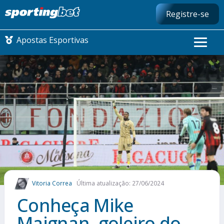
Registre-se
Apostas Esportivas
CONMEBOL LIBERTADORES
FUTEBOL NACIONAL
FUTEBOL INTERNACIONAL
COMO APOSTAR
Vitoria Correa
Última atualização: 27/06/2024
MAIS ESPORTES
Conheça Mike
Maignan, goleiro do