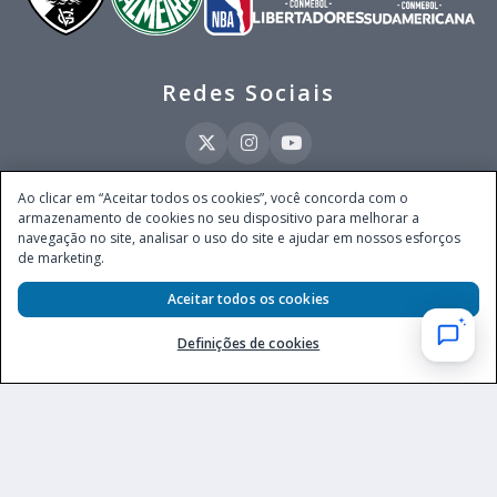
Redes Sociais
Ao clicar em “Aceitar todos os cookies”, você concorda com o
armazenamento de cookies no seu dispositivo para melhorar a
Este site é operado pela Ventmear Brasil LTDA (CNPJ 52.868.380/0001-84), com
navegação no site, analisar o uso do site e ajudar em nossos esforços
endereço na Avenida Brigadeiro Faria Lima, nº 4.055, 3º andar, Itaim Bibi, no
de marketing.
Município de São Paulo, Estado de São Paulo, CEP 04538-133, Brasil - empresa
autorizada a operar apostas de quota fixa em todo território nacional pela
Secretaria de Prêmios e Apostas do Ministério da Fazenda, conforme Portaria nº
Aceitar todos os cookies
247, de 07.02.2025, publicada no DOU em 11.2.2025.
Definições de cookies