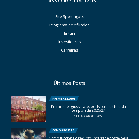
LINKS CORPORATIVOS
Site Sportingbet
Programa de Afiliados
Entain
Investidores
Carreiras
Últimos Posts
PREMIER LEAGUE
Premier League: veja as odds para o título da
temporada 2026/27
6 DE AGOSTO DE 2026
COMO APOSTAR
Como funciona o recurso Encerrar Aposta? Veja