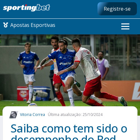
Registre-se
Apostas Esportivas
CONMEBOL LIBERTADORES
FUTEBOL NACIONAL
FUTEBOL INTERNACIONAL
COMO APOSTAR
Vitoria Correa
Última atualização: 25/10/2024
MAIS ESPORTES
Saiba como tem sido o
desempenho do Red