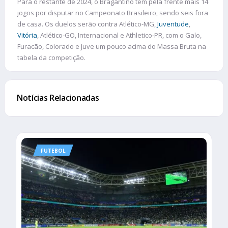
Para o restante de 2024, o Bragantino tem pela frente mais 14
jogos por disputar no Campeonato Brasileiro, sendo seis fora
de casa. Os duelos serão contra Atlético-MG,
Juventude
,
Vitória
, Atlético-GO, Internacional e Athletico-PR, com o Galo,
Furacão, Colorado e Juve um pouco acima do Massa Bruta na
tabela da competição.
Notícias Relacionadas
FUTEBOL