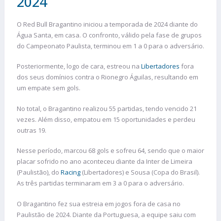
2024
O Red Bull Bragantino iniciou a temporada de 2024 diante do
Água Santa, em casa. O confronto, válido pela fase de grupos
do Campeonato Paulista, terminou em 1 a 0 para o adversário.
Posteriormente, logo de cara, estreou na
Libertadores
fora
dos seus domínios contra o Rionegro Águilas, resultando em
um empate sem gols.
No total, o Bragantino realizou 55 partidas, tendo vencido 21
vezes. Além disso, empatou em 15 oportunidades e perdeu
outras 19.
Nesse período, marcou 68 gols e sofreu 64, sendo que o maior
placar sofrido no ano aconteceu diante da Inter de Limeira
(Paulistão), do
Racing
(Libertadores) e Sousa (Copa do Brasil).
As três partidas terminaram em 3 a 0 para o adversário.
O Bragantino fez sua estreia em jogos fora de casa no
Paulistão de 2024. Diante da Portuguesa, a equipe saiu com