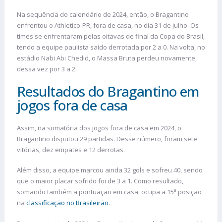
Na sequência do calendário de 2024, então, o Bragantino
enfrentou o Athletico-PR, fora de casa, no dia 31 de julho. Os
times se enfrentaram pelas oitavas de final da Copa do Brasil,
tendo a equipe paulista saído derrotada por 2 a 0. Na volta, no
estádio Nabi Abi Chedid, o Massa Bruta perdeu novamente,
dessa vez por 3 a 2.
Resultados do Bragantino em
jogos fora de casa
Assim, na somatória dos jogos fora de casa em 2024, o
Bragantino disputou 29 partidas. Desse número, foram sete
vitórias, dez empates e 12 derrotas.
Além disso, a equipe marcou ainda 32 gols e sofreu 40, sendo
que o maior placar sofrido foi de 3 a 1. Como resultado,
somando também a pontuação em casa, ocupa a 15ª posição
na
classificação no Brasileirão
.