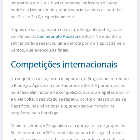
uma vitória por 2 a 1. Posteriormente, enfrentou o Santo
André e o Novorizontino, tendo vencido ambas as partidas
por 2 a 1 e 2 a 0, respectivamente.
Depois de seis jogos fora de casa, o Bragantino chegou às
semifinais do
Campeonato Paulista
de 2024. No entanto, a
sétima partida reservou uma derrota por 3 a 1 aplicada pelo
Santos, que avançou às finais.
Competições internacionais
Na sequência de jogos na temporada, o Bragantino enfrentou
o Rionegro Águilas na Libertadores de 2024. A partida, válida
pela fase eliminatória da competição, acabou empatada por 0
a 0. Na volta, o resultado se repetiu, porém o Massa Bruta se
classificou nos pênaltis (4 a 3), tendo sido eliminado na
sequência pelo Botafogo.
Como resultado, o Bragantino caiu para a fase de grupos da
Sul-Americana em 2024, tendo disputado três jogos fora de
casa. Na primeira partida, enfrentou e perdeu para o Racing,