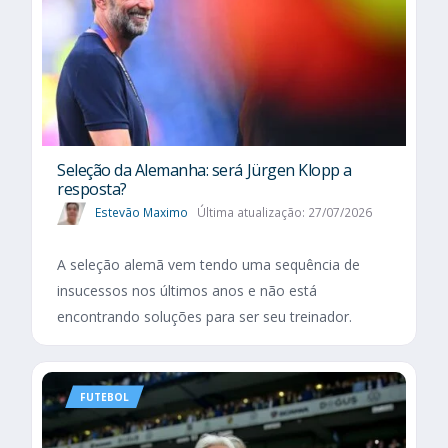
Seleção da Alemanha: será Jürgen Klopp a
resposta?
Estevão Maximo
Última atualização: 27/07/2026
A seleção alemã vem tendo uma sequência de
insucessos nos últimos anos e não está
encontrando soluções para ser seu treinador.
FUTEBOL