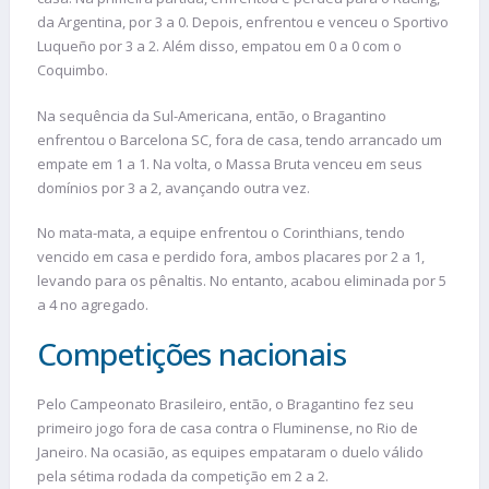
da Argentina, por 3 a 0. Depois, enfrentou e venceu o Sportivo
Luqueño por 3 a 2. Além disso, empatou em 0 a 0 com o
Coquimbo.
Na sequência da Sul-Americana, então, o Bragantino
enfrentou o Barcelona SC, fora de casa, tendo arrancado um
empate em 1 a 1. Na volta, o Massa Bruta venceu em seus
domínios por 3 a 2, avançando outra vez.
No mata-mata, a equipe enfrentou o Corinthians, tendo
vencido em casa e perdido fora, ambos placares por 2 a 1,
levando para os pênaltis. No entanto, acabou eliminada por 5
a 4 no agregado.
Competições nacionais
Pelo Campeonato Brasileiro, então, o Bragantino fez seu
primeiro jogo fora de casa contra o Fluminense, no Rio de
Janeiro. Na ocasião, as equipes empataram o duelo válido
pela sétima rodada da competição em 2 a 2.