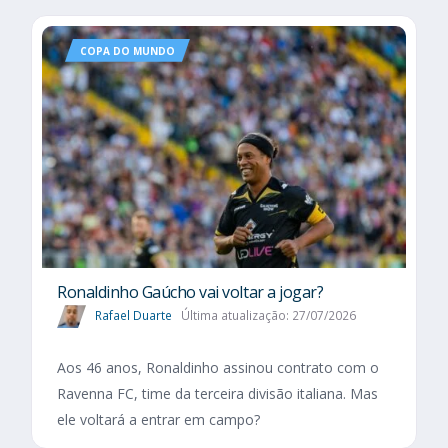
COPA DO MUNDO
Ronaldinho Gaúcho vai voltar a jogar?
Rafael Duarte
Última atualização: 27/07/2026
Aos 46 anos, Ronaldinho assinou contrato com o
Ravenna FC, time da terceira divisão italiana. Mas
ele voltará a entrar em campo?