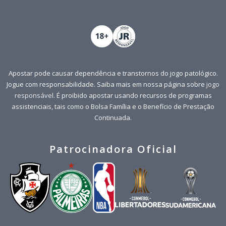
Apostar pode causar dependência e transtornos do jogo patológico.
Jogue com responsabilidade. Saiba mais em nossa página sobre
jogo
responsável
. É proibido apostar usando recursos de programas
assistenciais, tais como o Bolsa Família e o Benefício de Prestação
Continuada.
Patrocinadora Oficial