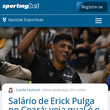
Registre-se
Apostas Esportivas
CONMEBOL LIBERTADORES
FUTEBOL NACIONAL
FUTEBOL INTERNACIONAL
COMO APOSTAR
Camille Paoleschi
Última atualização: 07/11/2024
MAIS ESPORTES
Salário de Erick Pulga
no Ceará: veja qual é o