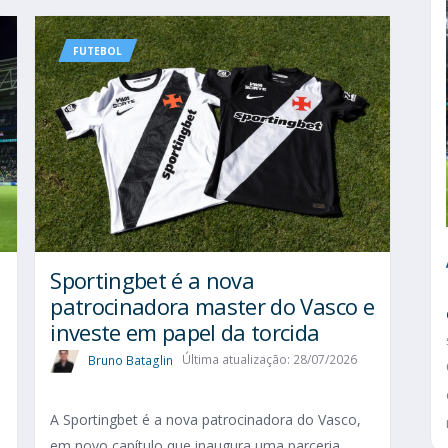
FUTEBOL
Sportingbet é a nova
patrocinadora master do Vasco e
investe em papel da torcida
Bruno Bataglin
Última atualização: 28/07/2026
A Sportingbet é a nova patrocinadora do Vasco,
em novo capítulo que inaugura uma parceria