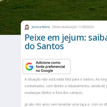
Jessica Meira
Última atualização: 11/06/2024
Peixe em jejum: saiba
do Santos
A situação não está nada fácil para o Santos. Ao l
conturbados, com direito a rebaixamento, venda de jo
mudanças dentro e fora dos campos.
Já são oito anos sem levantar uma taça e, com os úl