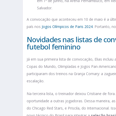
em 1º de junho, na Arena Pernambuco, em Reci
Salvador.
A convocação que aconteceu em 10 de maio é a última
país nos
Jogos Olímpicos de Paris 2024
. Portanto, n
Novidades nas listas de con
futebol feminino
Já em sua primeira lista de convocação, Elias incluiu
Copas do Mundo, Olimpíadas e Jogos Pan-Americano
participaram dos treinos na Granja Comary: a zagueir
escalação.
Na terceira lista, o treinador deixou Cristiane de for
oportunidade a outras jogadoras. Dessa maneira, as 
do Chicago Red Stars, e Priscila, do Internacional.
novo técnico do Brasil para integrar a
seleção brasi