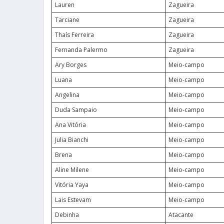
Lauren
Zagueira
Tarciane
Zagueira
Thaís Ferreira
Zagueira
Fernanda Palermo
Zagueira
Ary Borges
Meio-campo
Luana
Meio-campo
Angelina
Meio-campo
Duda Sampaio
Meio-campo
Ana Vitória
Meio-campo
Julia Bianchi
Meio-campo
Brena
Meio-campo
Aline Milene
Meio-campo
Vitória Yaya
Meio-campo
Lais Estevam
Meio-campo
Debinha
Atacante