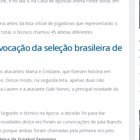
fe, e no dia 4, na Casa de Apostas Arena Fonte Nova, em
 antes da lista oficial de jogadoras que representarão o
o total, o técnico chamou 45 atletas diferentes.
vocação da seleção brasileira de
 as atacantes Marta e Cristiane, que fizeram história em
s. Desse modo, na segunda lista, apenas duas não
a Lauren e a atacante Gabi Nunes, a principal novidade da
a. Segundo o técnico na época, a decisão foi para dar
novidades desta vez foram as convocações de Julia Bianchi,
 Isso porque ambas foram chamadas pela primeira vez pelo
leira de futebol feminino
.