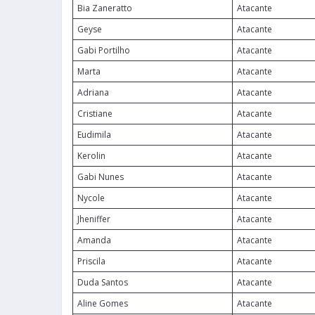
Bia Zaneratto
Atacante
Geyse
Atacante
Gabi Portilho
Atacante
Marta
Atacante
Adriana
Atacante
Cristiane
Atacante
Eudimila
Atacante
Kerolin
Atacante
Gabi Nunes
Atacante
Nycole
Atacante
Jheniffer
Atacante
Amanda
Atacante
Priscila
Atacante
Duda Santos
Atacante
Aline Gomes
Atacante