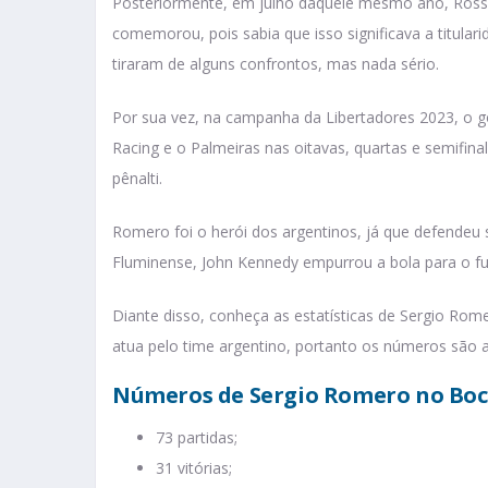
Posteriormente, em julho daquele mesmo ano, Ross
comemorou, pois sabia que isso significava a titula
tiraram de alguns confrontos, mas nada sério.
Por sua vez, na campanha da Libertadores 2023, o go
Racing e o Palmeiras nas oitavas, quartas e semifi
pênalti.
Romero foi o herói dos argentinos, já que defendeu s
Fluminense, John Kennedy empurrou a bola para o fun
Diante disso, conheça as estatísticas de Sergio Rom
atua pelo time argentino, portanto os números são a
Números de Sergio Romero no Boca
73 partidas;
31 vitórias;