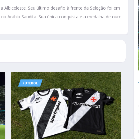
a Albiceleste. Seu último desafio à frente da Seleção foi em
 na Arábia Saudita. Sua única conquista é a medalha de ouro
FUTEBOL